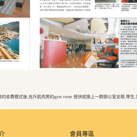
費模式後,充斥肌肉男的gym room 很快就換上一群辦公室女郎,學生,家庭
介
會員專區